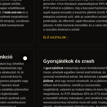
ású gépek sűrűbb,
generátor. A live blackjack alapstratégiával 99% fe
agas volatilitásúak
RTP-t érhet el a játékos, míg a baccarat házielos
t. A
hold-and-win
és a
egyik legalacsonyabb a kaszinós játékok között. 
esztések meghatározó
kategória azoknak szól, akik az autentikus asztali
lló tempójú, vizuálisan
preferálják, de otthonról, saját ritmusban szeretn
zített munkamenet
játszani. A több kamerás közvetítés és a valós ide
a szociális élményt is erősíti.
ÉLŐ ASZTALOK
unkció
Gyorsjátékok és crash
ature buy, lehetővé
 megvásárolja egy
A
gyorsjátékok
kategóriája olyan formátumokat f
 várakozást. Az ár
össze, amelyek egyetlen menet alatt lefutnak, és
zorosát teszi ki,
azonnali eredményt adnak. Ide tartoznak a
crash
ngyenes pörgetés vagy
játékok
, ahol egy szorzó növekszik, és a játékos
P ilyenkor kissé
időben kell kiszállnia, mielőtt az összeomlás
 volatilitás jellemzően
megtörténik, valamint az instant lottery és keno t
a legfontosabb
megoldások. Az RTP általában 95% és 97% közöt
unkció azoknak szól,
a menetidő néhány másodperc, ami rendkívül m
nálni rendelkezésre
menetszámot tesz lehetővé rövid idő alatt. A kate
hosszasan az
pörgős, döntésorientált játékstílust vonz, és azok