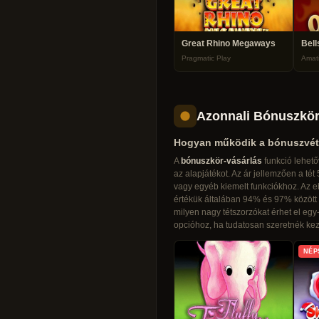
Great Rhino Megaways
Bell
Pragmatic Play
Amat
Azonnali Bónuszkö
Hogyan működik a bónuszvét
A
bónuszkör-vásárlás
funkció lehető
az alapjátékot. Az ár jellemzően a té
vagy egyéb kiemelt funkciókhoz. Az 
értékük általában 94% és 97% között
milyen nagy tétszorzókat érhet el eg
opcióhoz, ha tudatosan szeretnék kez
NÉP