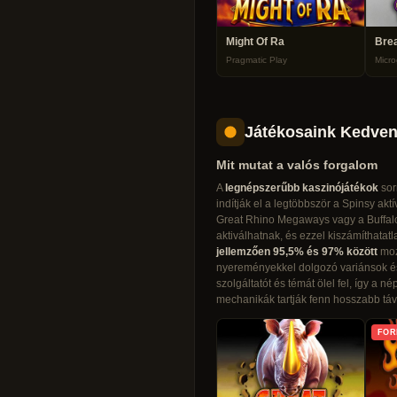
Might Of Ra
Bre
Pragmatic Play
Micr
Játékosaink Kedven
Mit mutat a valós forgalom
A
legnépszerűbb kaszinójátékok
sor
indítják el a legtöbbször a Spinsy aktí
Great Rhino Megaways vagy a Buffa
aktiválhatnak, és ezzel kiszámíthatat
jellemzően 95,5% és 97% között
moz
nyereményekkel dolgozó variánsok és o
szolgáltatót és témát ölel fel, így a 
mechanikák tartják fenn hosszabb táv
FOR