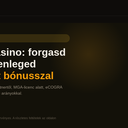
sino: forgasd
yenleged
t bónusszal
artnertől, MGA-licenc alatt, eCOGRA
si arányokkal.
vényes. A részletes feltételek az oldalon