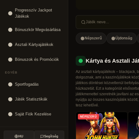
Progresszív Jackpot
Játékok
Játék neve...
Bónuszkör Megvásárlása
Népszerű
Újdonság
Asztali Kártyajátékok
Bónuszok és Promóciók
Kártya és Asztali Já
Az asztali kártyajátékok – blackjack, 
EGYÉB
dolgoznak, ami a kaszinójátékok közöt
játékos döntései közvetlenül befolyá
Sportfogadás
házkazetát. Ezt a kategóriát elsősorb
játékmenettel szeretnék javítani az es
Játék Statisztikák
nyújtja az összes kaszinójáték közöt
tesz lehetővé.
Saját Fiók Kezelése
NÉPSZERŰ
HU
Segítség