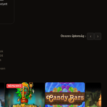
elyett
‹
›
Összes újdonság
sok
ött
s
tésen
NÉPSZERŰ