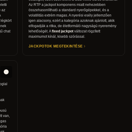
letti
Az RTP a jackpot komponens miatt nehezebben
e az
összehasonlítható a standard nyerőgépekkel, és a
A
volatilitás extrém magas. A nyerési esély jellemzően
 légkört
igen alacsony, ezért a kategória azoknak ajánlott, akik
ének
elfogadják a ritka, de életformáló nagyságú nyeremény
jű chat
lehetőségét. A
fixed jackpot
változat rögzített
maximumot kínál, kisebb szórással.
JACKPOTOK MEGTEKINTÉSE
oglal
nak
ípusú
t van,
agas
gória
nak