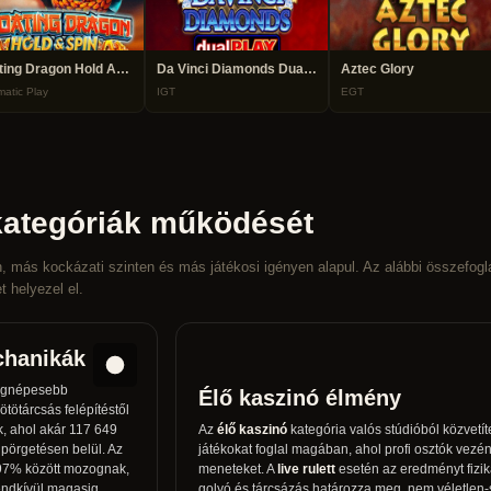
Floating Dragon Hold And Spin
Da Vinci Diamonds Dual Play
Aztec Glory
atic Play
IGT
EGT
kategóriák működését
 más kockázati szinten és más játékosi igényen alapul. Az alábbi összefogl
t helyezel el.
chanikák
legnépesebb
Élő kaszinó élmény
 ötötárcsás felépítéstől
k, ahol akár 117 649
Az
élő kaszinó
kategória valós stúdióból közvetíte
 pörgetésen belül. Az
játékokat foglal magában, ahol profi osztók vezén
97% között mozognak,
meneteket. A
live rulett
esetén az eredményt fizik
rendkívül magasig
golyó és tárcsázás határozza meg, nem véletlen