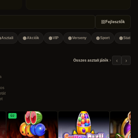
Fejlesztők
Asztali
Akciók
VIP
Verseny
Sport
Statiszt
‹
›
Összes asztali játék
a
tos
etát
et
ÚJ